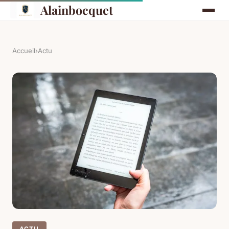
Alainbocquet
Accueil
›
Actu
ACTU