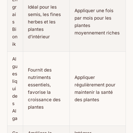
gr
Idéal pour les
Appliquer une fois
ai
semis, les fines
par mois pour les
s
herbes et les
plantes
Bi
plantes
moyennement riches
on
d’intérieur
ik
Al
gu
Fournit des
es
nutriments
Appliquer
liq
essentiels,
régulièrement pour
ui
favorise la
maintenir la santé
de
croissance des
des plantes
s
plantes
Al
ga