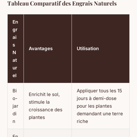
Tableau Comparatif des Engrais Naturels
En
gr
ai
s
Avantages
Utilisation
N
at
ur
el
Bi
Appliquer tous les 15
Enrichit le sol,
o-
jours à demi-dose
stimule la
jar
pour les plantes
croissance des
di
demandant une terre
plantes
n
riche
En