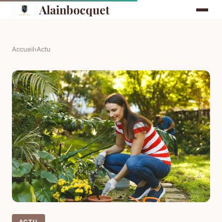
Alainbocquet
Accueil
›
Actu
ACTU