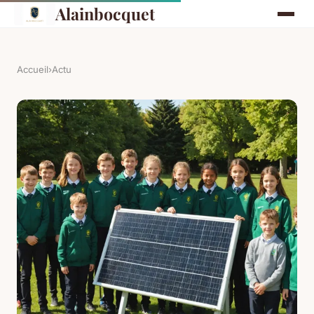
Alainbocquet
Accueil
›
Actu